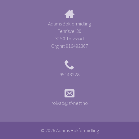
Adams Bokformidling
Fenrisvei 30
3150 Tolvsrød
Org.nr:
916492367
95143228
roivad@sf-nett.no
© 2026 Adams Bokformidling