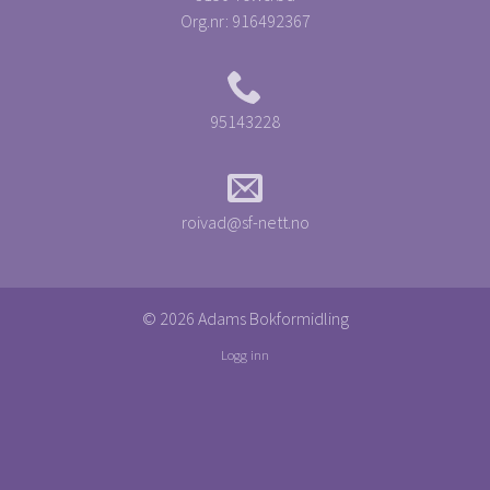
Org.nr:
916492367
95143228
roivad@sf-nett.no
© 2026 Adams Bokformidling
Logg inn